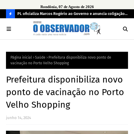
Rondônia, 07 de Agosto de 2026
r
PL oficializa Marcos Rogério ao Governo e anuncia coligação
MDB
as já
com cinco partidos em Rondônia
con
C
O
N
FI
Página inicial
Saúde
Prefeitura disponibiliza novo ponto de
R
vacinação no Porto Velho Shopping
A
Prefeitura disponibiliza novo
ponto de vacinação no Porto
Velho Shopping
junho 14, 2024