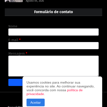
Agosto 04, 2026
Formulário de contato
Nome
E-mail
*
Mensagem
*
Usamos cookies para melhorar sua
experiência no site. Ao continuar navegando,
você concorda com nossa
política de
privacidade
.
CAPA
CONTATO
POLÍTICA DE PRIVACIDADE
Aceitar