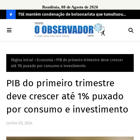
Rondônia, 08 de Agosto de 2026
TSE mantém condenação de bolsonarista que tumultuou
Fim
a
seção eleitoral em 2022
can
C
O
N
FI
Página inicial
Economia
PIB do primeiro trimestre deve crescer
R
até 1% puxado por consumo e investimento
A
PIB do primeiro trimestre
deve crescer até 1% puxado
por consumo e investimento
junho 03, 2024