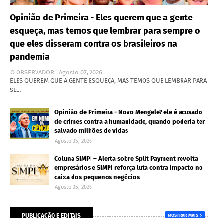
Opinião de Primeira - Eles querem que a gente
esqueça, mas temos que lembrar para sempre o
que eles disseram contra os brasileiros na
pandemia
O OBSERVADOR
Agosto 07, 2026
ELES QUEREM QUE A GENTE ESQUEÇA, MAS TEMOS QUE LEMBRAR PARA
SE…
Opinião de Primeira - Novo Mengele? ele é acusado
de crimes contra a humanidade, quando poderia ter
salvado milhões de vidas
Agosto 05, 2026
Coluna SIMPI – Alerta sobre Split Payment revolta
empresários e SIMPI reforça luta contra impacto no
caixa dos pequenos negócios
Agosto 05, 2026
PUBLICAÇÃO E EDITAIS
MOSTRAR MAIS