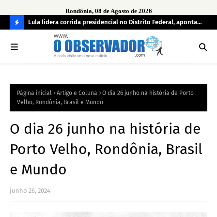
Rondônia, 08 de Agosto de 2026
tuou
Lula lidera corrida presidencial no Distrito Federal, aponta
Lei
pesquisa; Flávio Bolsonaro aparece em segundo
Kok
C
O
N
FI
Página inicial
Artigo e Coluna
O dia 26 junho na história de Porto
R
Velho, Rondônia, Brasil e Mundo
A
O dia 26 junho na história de
Porto Velho, Rondônia, Brasil
e Mundo
junho 26, 2024