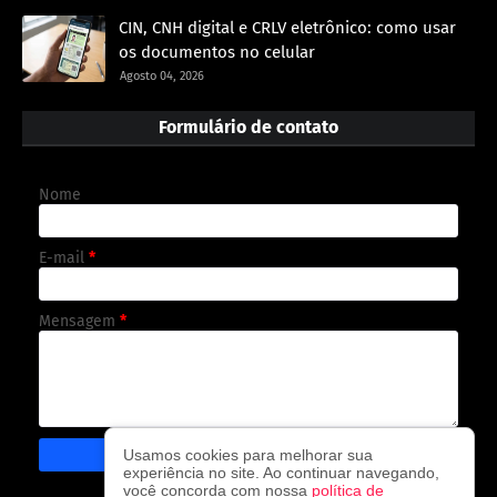
CIN, CNH digital e CRLV eletrônico: como usar
os documentos no celular
Agosto 04, 2026
Formulário de contato
Nome
E-mail
*
Mensagem
*
Usamos cookies para melhorar sua
experiência no site. Ao continuar navegando,
você concorda com nossa
política de