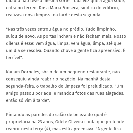
quadra não teve a mesma sorte. Toda vez que a água sobe,
entra no térreo. Rosa Maria Fonseca, síndica do edifício,
realizava nova limpeza na tarde desta segunda.
"Nas três vezes entrou água no prédio. Tudo limpinho,
sujou de novo. As portas incham e não fecham mais. Nosso
dilema é esse: vem água, limpa, vem água, limpa, até que
um dia se resolva. Quando chove a gente fica apreensivo. É
terrível".
Kauam Dorneles, sócio de um pequeno restaurante, não
conseguiu ainda reabrir o negócio. Na manhã desta
segunda-feira, o trabalho de limpeza foi prejudicado. "Um
amigo passou por aqui e mandou fotos das ruas alagadas,
então só vim à tarde".
Pintando as paredes do salão de beleza do qual é
proprietária há 23 anos, Odete Oliveira conta que pretende
reabrir nesta terça (4), mas está apreensiva. "A gente fica