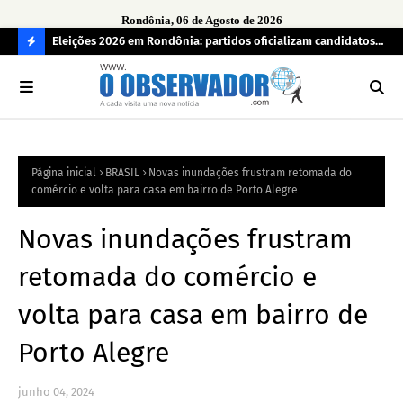
Rondônia, 06 de Agosto de 2026
grama
Eleições 2026 em Rondônia: partidos oficializam candidatos a
Car
deputado estadual, partidos não conseguem formar chapas
apr
C
completas
O
N
FI
Página inicial
BRASIL
Novas inundações frustram retomada do
R
comércio e volta para casa em bairro de Porto Alegre
A
Novas inundações frustram
retomada do comércio e
volta para casa em bairro de
Porto Alegre
junho 04, 2024