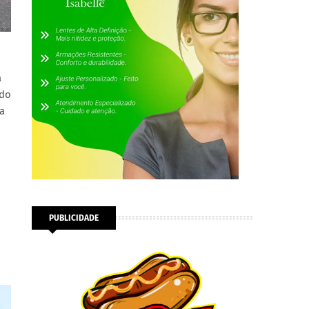
a
ndo
 a
PUBLICIDADE