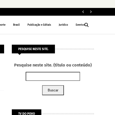
Jo
ESPORTE
porte
Brasil
Publicação e Editais
Jurídico
Eventos
PESQUISE NESTE SITE.
Pesquise neste site. (título ou conteúdo)
Buscar
TV DO POVO