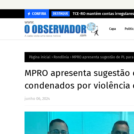
TCE-RO mantém contas irregulares 
CONFIRA
DESTAQUE
Capa
Polític
Página inicial
Rondônia
MPRO apresenta sugestão de PL para 
MPRO apresenta sugestão d
condenados por violência 
junho 06, 2024