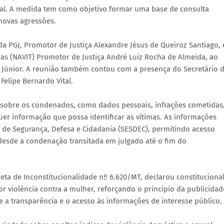
ual. A medida tem como objetivo formar uma base de consulta
 novas agressões.
 da PGJ, Promotor de Justiça Alexandre Jésus de Queiroz Santiago, 
s (NAVIT) Promotor de Justiça André Luiz Rocha de Almeida, ao
lva Júnior. A reunião também contou com a presença do Secretário 
Felipe Bernardo Vital.
 sobre os condenados, como dados pessoais, infrações cometidas
quer informação que possa identificar as vítimas. As informações
do de Segurança, Defesa e Cidadania (SESDEC), permitindo acesso
 desde a condenação transitada em julgado até o fim do
reta de Inconstitucionalidade nº 6.620/MT, declarou constitucional
r violência contra a mulher, reforçando o princípio da publicidad
te a transparência e o acesso às informações de interesse público.