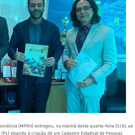
Rondônia (MPRO) entregou, na manhã desta quarta-feira (5/6), ao
(PL) visando à criação de um Cadastro Estadual de Pessoas