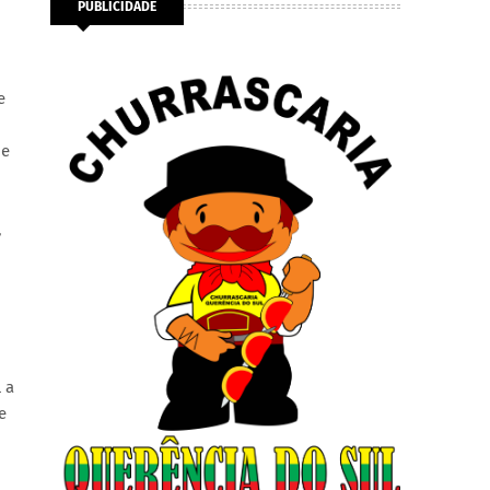
PUBLICIDADE
e
de
,
 a
e