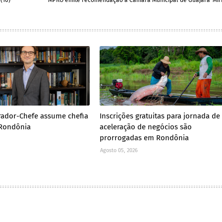
(10)
MPRO emite recomendação à Câmara Municipal de Guajará-Mir
ador-Chefe assume chefia
Inscrições gratuitas para jornada de
Rondônia
aceleração de negócios são
prorrogadas em Rondônia
Agosto 05, 2026