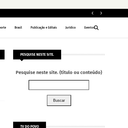
Fe
POLÍTICA
porte
Brasil
Publicação e Editais
Jurídico
Eventos
PESQUISE NESTE SITE.
Pesquise neste site. (título ou conteúdo)
Buscar
TV DO POVO