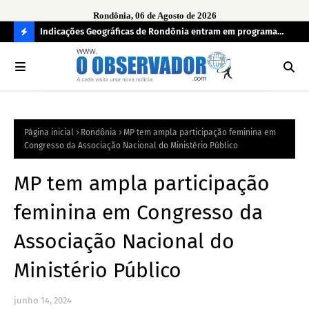
Rondônia, 06 de Agosto de 2026
ndecisos
Indicações Geográficas de Rondônia entram em programa
Seg
internacional para acelerar negócios
his
C
O
N
FI
Página inicial
Rondônia
MP tem ampla participação feminina em
R
Congresso da Associação Nacional do Ministério Público
A
MP tem ampla participação
feminina em Congresso da
Associação Nacional do
Ministério Público
junho 14, 2024