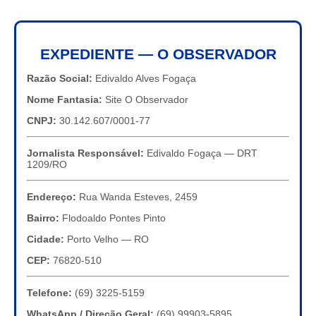
EXPEDIENTE — O OBSERVADOR
Razão Social:
Edivaldo Alves Fogaça
Nome Fantasia:
Site O Observador
CNPJ:
30.142.607/0001-77
Jornalista Responsável:
Edivaldo Fogaça — DRT
1209/RO
Endereço:
Rua Wanda Esteves, 2459
Bairro:
Flodoaldo Pontes Pinto
Cidade:
Porto Velho — RO
CEP:
76820-510
Telefone:
(69) 3225-5159
WhatsApp / Direção Geral:
(69) 99903-5895