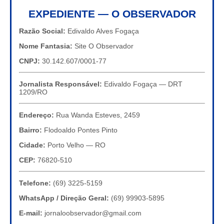
EXPEDIENTE — O OBSERVADOR
Razão Social:
Edivaldo Alves Fogaça
Nome Fantasia:
Site O Observador
CNPJ:
30.142.607/0001-77
Jornalista Responsável:
Edivaldo Fogaça — DRT
1209/RO
Endereço:
Rua Wanda Esteves, 2459
Bairro:
Flodoaldo Pontes Pinto
Cidade:
Porto Velho — RO
CEP:
76820-510
Telefone:
(69) 3225-5159
WhatsApp / Direção Geral:
(69) 99903-5895
E-mail:
jornaloobservador@gmail.com