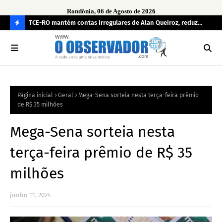
Rondônia, 06 de Agosto de 2026
e
TCE-RO mantém contas irregulares de Alan Queiroz, reduz
Fe
multa e caso pode gerar Inelegibilidade
Ron
C
O
N
FI
Página inicial
Geral
Mega-Sena sorteia nesta terça-feira prêmio
R
de R$ 35 milhões
A
Mega-Sena sorteia nesta
terça-feira prêmio de R$ 35
milhões
junho 11, 2024