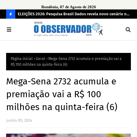
Rondônia, 07 de Agosto de 2026
eúne mais
ELEIÇÕES 2026: Pesquisa Brasil Dados revela novo cenário na
Sam
disputa pelo Governo de Rondônia
des
C
O
N
FI
Página inicial
Geral
Mega-Sena 2732 acumula e premiação vai a
R
R$ 100 milhões na quinta-feira (6)
A
Mega-Sena 2732 acumula e
premiação vai a R$ 100
milhões na quinta-feira (6)
junho 05, 2024