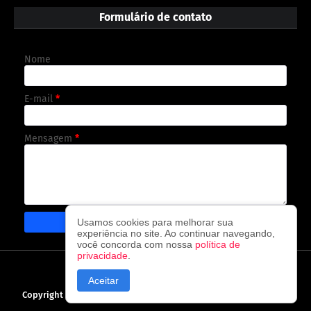
Formulário de contato
Nome
E-mail
*
Mensagem
*
Usamos cookies para melhorar sua
experiência no site. Ao continuar navegando,
você concorda com nossa
política de
privacidade
.
CAPA
CONTATO
POLÍTICA DE PRIVACIDADE
Aceitar
Copyright ©
2026
O observador - A cada visita uma nova notícia!