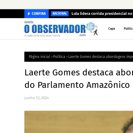
Lula lidera corrida presidencial n
CONFIRA
NACIONAL
Capa
Polític
Página inicial
Política
Laerte Gomes destaca abordagens impo
Laerte Gomes destaca abo
do Parlamento Amazônico q
junho 12, 2024