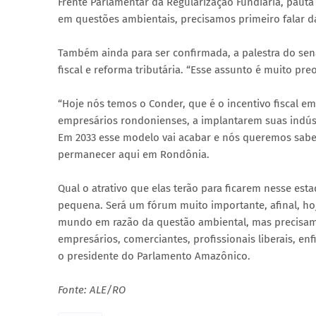
Frente Parlamentar da Regularização Fundiária, pauta
em questões ambientais, precisamos primeiro falar d
Também ainda para ser confirmada, a palestra do se
fiscal e reforma tributária. “Esse assunto é muito pr
“Hoje nós temos o Conder, que é o incentivo fiscal em
empresários rondonienses, a implantarem suas indústr
Em 2033 esse modelo vai acabar e nós queremos sabe
permanecer aqui em Rondônia.
Qual o atrativo que elas terão para ficarem nesse 
pequena. Será um fórum muito importante, afinal, h
mundo em razão da questão ambiental, mas precisamo
empresários, comerciantes, profissionais liberais, e
o presidente do Parlamento Amazônico.
Fonte: ALE/RO