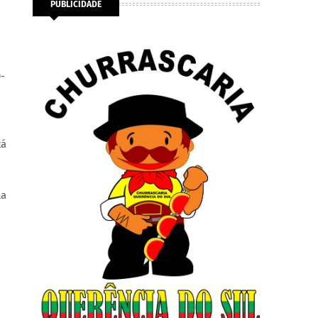
PUBLICIDADE
-
tá
la