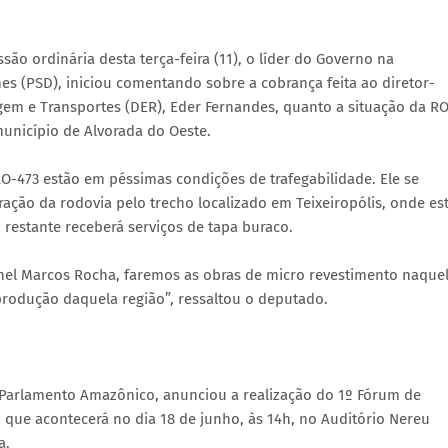
o ordinária desta terça-feira (11), o líder do Governo na
es (PSD), iniciou comentando sobre a cobrança feita ao diretor-
em e Transportes (DER), Eder Fernandes, quanto a situação da RO
 município de Alvorada do Oeste.
O-473 estão em péssimas condições de trafegabilidade. Ele se
ção da rodovia pelo trecho localizado em Teixeiropólis, onde es
o restante receberá serviços de tapa buraco.
nel Marcos Rocha, faremos as obras de micro revestimento naque
rodução daquela região”, ressaltou o deputado.
o Parlamento Amazônico, anunciou a realização do 1º Fórum de
que acontecerá no dia 18 de junho, às 14h, no Auditório Nereu
a.