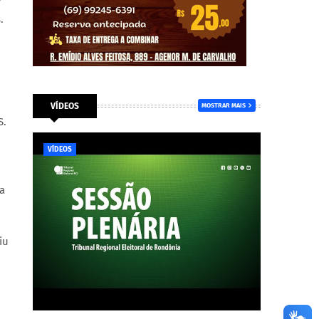
r
.
VÍDEOS
MOSTRAR MAIS
S.
VÍDEOS
a
iu