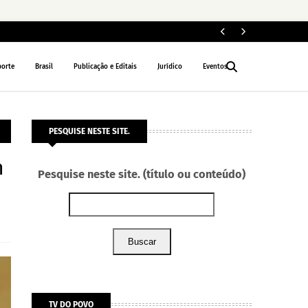
Le
NACIONAL
porte
Brasil
Publicação e Editais
Jurídico
Eventos
PESQUISE NESTE SITE.
m
Pesquise neste site. (título ou conteúdo)
Buscar
TV DO POVO