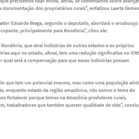
 que precisamos falar muito, afinal, se comentamos sobre avança
a documentação dos proprietários rurais”, enfatizou Laerte Gomes
nador Eduardo Braga, segundo o deputado, abordará o arcabouço
eocupante, principalmente para Rondônia”, citou ele.
 Rondônia, que atrai indústrias de outros estados e os próprios
ias aqui no estado, afinal, tem uma redução significativa no ICM
r qual será a compensação para que essas indústrias possam
estado que tem um potencial enorme, mas como uma população aind
oje, enquanto estado da região amazônica, nós somos o tema do
s fortalecer porque temos na Amazônia produtores rurais,
nfim, trabalhadores que também querem qualidade de vida”, conclu