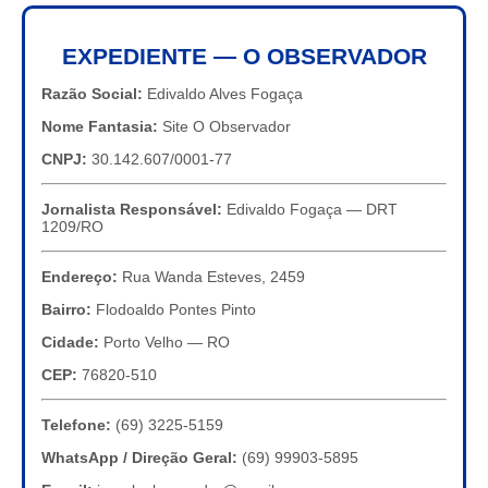
EXPEDIENTE — O OBSERVADOR
Razão Social:
Edivaldo Alves Fogaça
Nome Fantasia:
Site O Observador
CNPJ:
30.142.607/0001-77
Jornalista Responsável:
Edivaldo Fogaça — DRT
1209/RO
Endereço:
Rua Wanda Esteves, 2459
Bairro:
Flodoaldo Pontes Pinto
Cidade:
Porto Velho — RO
CEP:
76820-510
Telefone:
(69) 3225-5159
WhatsApp / Direção Geral:
(69) 99903-5895