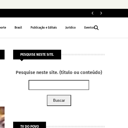
Fe
POLÍTICA
porte
Brasil
Publicação e Editais
Jurídico
Eventos
PESQUISE NESTE SITE.
Pesquise neste site. (título ou conteúdo)
Buscar
TV DO POVO