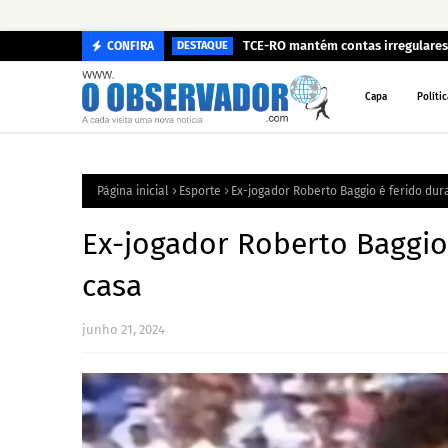
TCE-RO mantém contas irregulares 
CONFIRA
DESTAQUE
Capa
Polític
Página inicial
Esporte
Ex-jogador Roberto Baggio é ferido dur
Ex-jogador Roberto Baggio
casa
junho 21, 2024