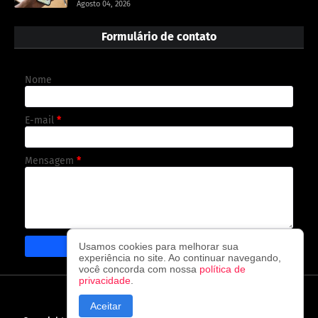
Agosto 04, 2026
Formulário de contato
Nome
E-mail
*
Mensagem
*
Usamos cookies para melhorar sua
experiência no site. Ao continuar navegando,
você concorda com nossa
política de
privacidade
.
CAPA
CONTATO
POLÍTICA DE PRIVACIDADE
Aceitar