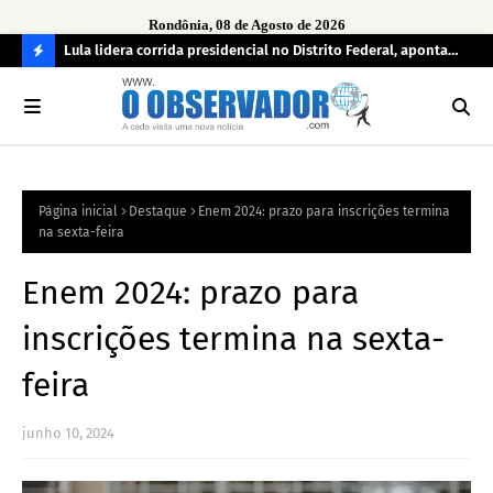
Rondônia, 08 de Agosto de 2026
tuou
Lula lidera corrida presidencial no Distrito Federal, aponta
Lei
pesquisa; Flávio Bolsonaro aparece em segundo
Kok
C
O
N
FI
Página inicial
Destaque
Enem 2024: prazo para inscrições termina
R
na sexta-feira
A
Enem 2024: prazo para
inscrições termina na sexta-
feira
junho 10, 2024