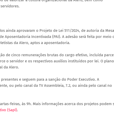
vo de valorizar a cultura organizacional da Alero, bem como
 servidores.
ados ainda aprovaram o Projeto de Lei 511/2024, de autoria da Mes
 de Aposentadoria Incentivada (PAI). A adesão será feita por meio 
eletistas da Alero, aptos a aposentadoria.
ão de cinco remunerações brutas do cargo efetivo, incluída parce
 o servidor e os respectivos auxílios instituídos por lei. O plano
l da Alero.
 presentes e seguem para a sanção do Poder Executivo. A
e, ou pelo canal da TV Assembleia, 7.2, ou ainda pelo canal no
uartas-feiras, às 9h. Mais informações acerca dos projetos podem 
ivo (Sapl)
.