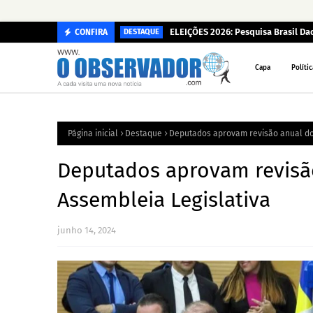
ELEIÇÕES 2026: Pesquisa Brasil D
CONFIRA
DESTAQUE
Capa
Polític
Página inicial
Destaque
Deputados aprovam revisão anual dos
Deputados aprovam revisão
Assembleia Legislativa
junho 14, 2024