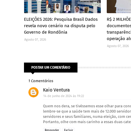
ELEIÇÕES 2026: Pesquisa Brasil Dados
R$ 2 MILHÕ
revela novo cenário na disputa pelo
documento
Governo de Rondônia
transparênc
operação al
Agosto 07, 2026
Agosto 07, 2026
POSTAR UM COMENTÁRIO
1 Comentários
Kaio Ventura
14 de junho de 2024 às 19:22
Quem nos dera, se tivéssemos esse olhar para con
lembre-se que a saúde tem mais de 12.000 servidor
servidores e seus familiares, numa eleição, com ce
Portanto, olhe com mais carinho a essas duas cate
Responder
Excluir