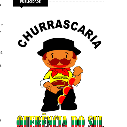
PUBLICIDADE
a
de
e
ta
).
L
a