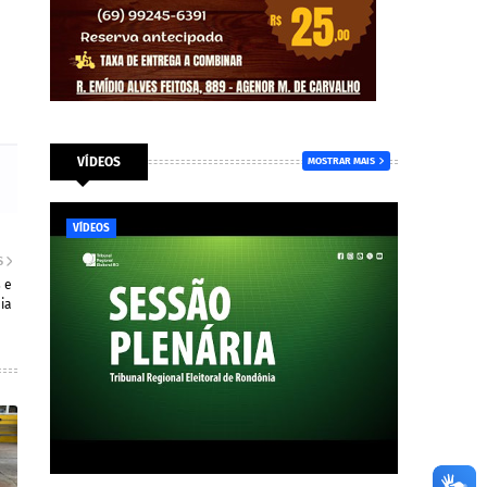
VÍDEOS
MOSTRAR MAIS
VÍDEOS
S
 e
ia