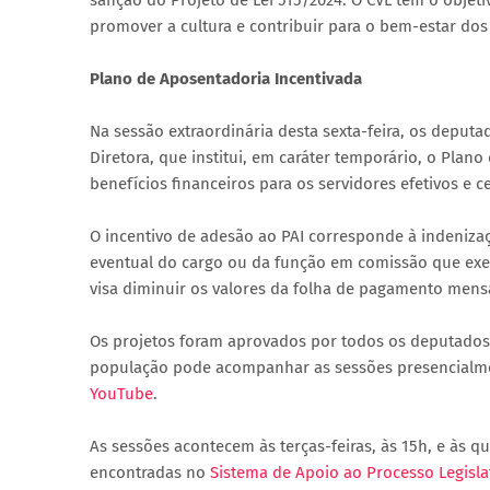
sanção do Projeto de Lei 515/2024. O CVL tem o objeti
promover a cultura e contribuir para o bem-estar dos
Plano de Aposentadoria Incentivada
Na sessão extraordinária desta sexta-feira, os deput
Diretora, que institui, em caráter temporário, o Plano
benefícios financeiros para os servidores efetivos e c
O incentivo de adesão ao PAI corresponde à indenizaç
eventual do cargo ou da função em comissão que exerce
visa diminuir os valores da folha de pagamento mensa
Os projetos foram aprovados por todos os deputados
população pode acompanhar as sessões presencialment
YouTube
.
As sessões acontecem às terças-feiras, às 15h, e às q
encontradas no
Sistema de Apoio ao Processo Legislat