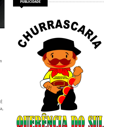
PUBLICIDADE
m
“É
a,