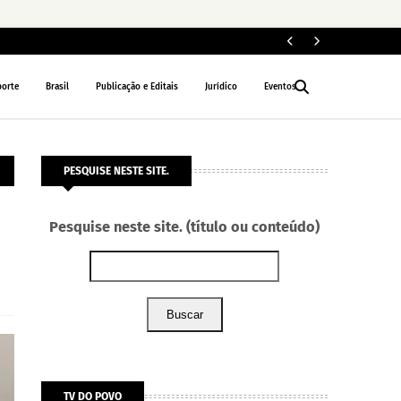
ELEIÇÕES 2026
porte
Brasil
Publicação e Editais
Jurídico
Eventos
PESQUISE NESTE SITE.
m
Pesquise neste site. (título ou conteúdo)
Buscar
TV DO POVO