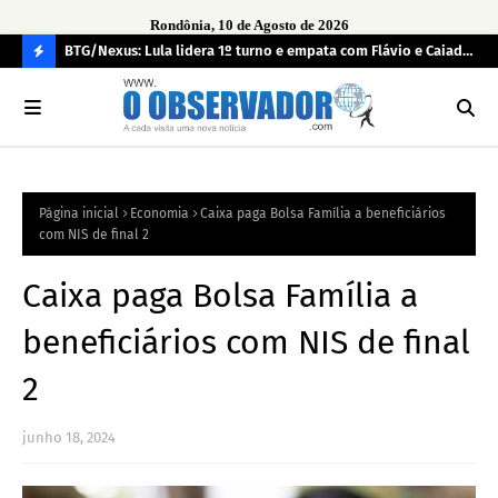
Rondônia, 10 de Agosto de 2026
BTG/Nexus: Lula lidera 1º turno e empata com Flávio e Caiado
Inc
no 2º
fun
C
O
N
FI
Página inicial
Economia
Caixa paga Bolsa Família a beneficiários
R
com NIS de final 2
A
Caixa paga Bolsa Família a
beneficiários com NIS de final
2
junho 18, 2024