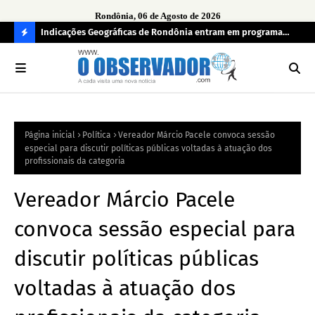
Rondônia, 06 de Agosto de 2026
ndecisos
Indicações Geográficas de Rondônia entram em programa
Seg
internacional para acelerar negócios
his
C
O
N
FI
Página inicial
Política
Vereador Márcio Pacele convoca sessão
R
especial para discutir políticas públicas voltadas à atuação dos
A
profissionais da categoria
Vereador Márcio Pacele
convoca sessão especial para
discutir políticas públicas
voltadas à atuação dos