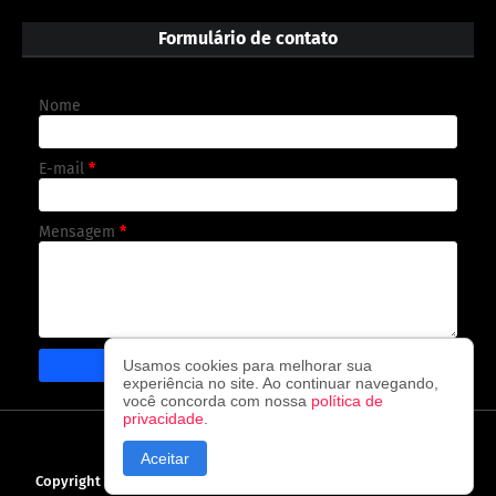
Formulário de contato
Nome
E-mail
*
Mensagem
*
Usamos cookies para melhorar sua
experiência no site. Ao continuar navegando,
você concorda com nossa
política de
privacidade
.
CAPA
CONTATO
POLÍTICA DE PRIVACIDADE
Aceitar
Copyright ©
2026
O observador - A cada visita uma nova notícia!