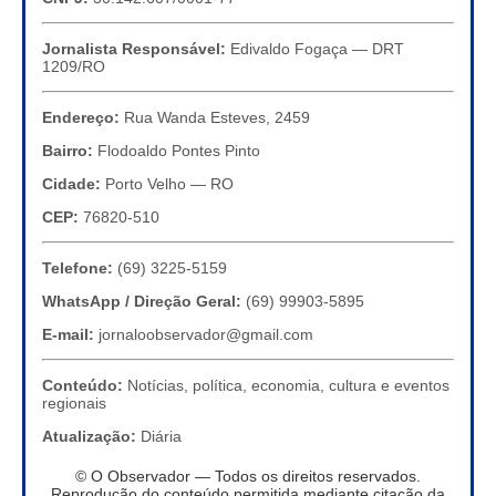
Jornalista Responsável:
Edivaldo Fogaça — DRT
1209/RO
Endereço:
Rua Wanda Esteves, 2459
Bairro:
Flodoaldo Pontes Pinto
Cidade:
Porto Velho — RO
CEP:
76820-510
Telefone:
(69) 3225-5159
WhatsApp / Direção Geral:
(69) 99903-5895
E-mail:
jornaloobservador@gmail.com
Conteúdo:
Notícias, política, economia, cultura e eventos
regionais
Atualização:
Diária
© O Observador — Todos os direitos reservados.
Reprodução do conteúdo permitida mediante citação da