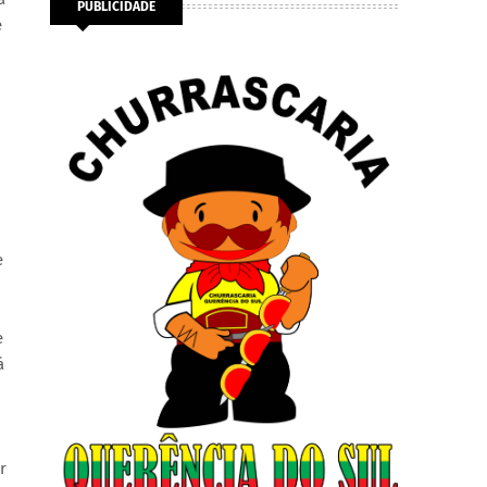
PUBLICIDADE
e
e
e
á
r