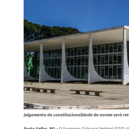
Julgamento da constitucionalidade da norma será re
Porto Velho, RO -
O Supremo Tribunal Federal (STF) che