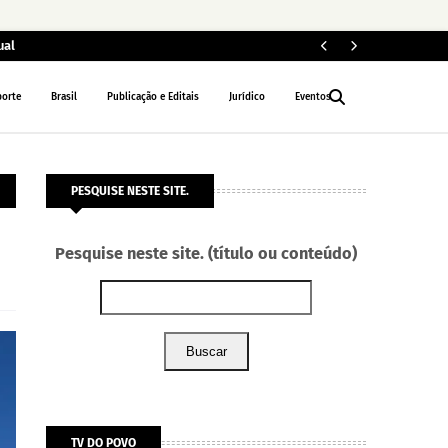
ual
ELEIÇÕES 2026
porte
Brasil
Publicação e Editais
Jurídico
Eventos
PESQUISE NESTE SITE.
Pesquise neste site. (título ou conteúdo)
Buscar
TV DO POVO