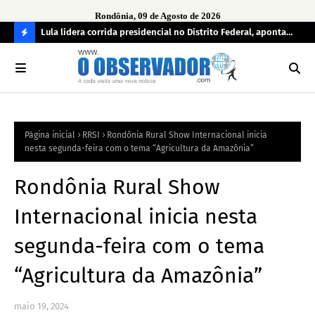
Rondônia, 09 de Agosto de 2026
tuou
Lula lidera corrida presidencial no Distrito Federal, aponta
Lei
pesquisa; Flávio Bolsonaro aparece em segundo
Kok
C
O
N
FI
Página inicial
RRSI
Rondônia Rural Show Internacional inicia
R
nesta segunda-feira com o tema “Agricultura da Amazônia”
A
Rondônia Rural Show
Internacional inicia nesta
segunda-feira com o tema
“Agricultura da Amazônia”
maio 19, 2024