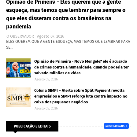
Opinião de Primeira - Eles querem que a gente
esqueça, mas temos que lembrar para sempre o
que eles disseram contra os brasileiros na
pandemia
O OBSERVADOR
Agosto 07, 2026
ELES QUEREM QUE A GENTE ESQUEÇA, MAS TEMOS QUE LEMBRAR PARA
SE…
Opinião de Primeira - Novo Mengele? ele é acusado
de crimes contra a humanidade, quando poderia ter
salvado milhões de vidas
Agosto 05, 2026
Coluna SIMPI – Alerta sobre Split Payment revolta
empresários e SIMPI reforça luta contra impacto no
caixa dos pequenos negócios
Agosto 05, 2026
PUBLICAÇÃO E EDITAIS
MOSTRAR MAIS