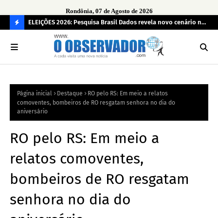
Rondônia, 07 de Agosto de 2026
eúne mais
ELEIÇÕES 2026: Pesquisa Brasil Dados revela novo cenário na
Sam
disputa pelo Governo de Rondônia
des
C
O
N
FI
Página inicial
Destaque
RO pelo RS: Em meio a relatos
R
comoventes, bombeiros de RO resgatam senhora no dia do
A
aniversário
RO pelo RS: Em meio a
relatos comoventes,
bombeiros de RO resgatam
senhora no dia do