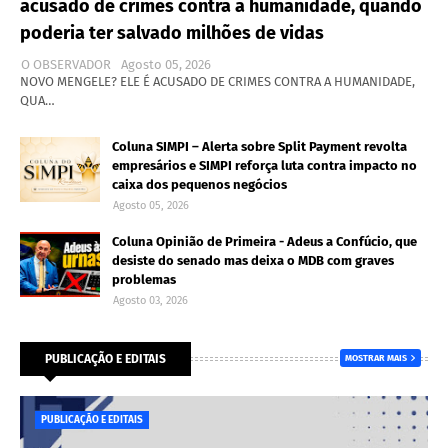
acusado de crimes contra a humanidade, quando
poderia ter salvado milhões de vidas
O OBSERVADOR
Agosto 05, 2026
NOVO MENGELE? ELE É ACUSADO DE CRIMES CONTRA A HUMANIDADE,
QUA…
Coluna SIMPI – Alerta sobre Split Payment revolta
empresários e SIMPI reforça luta contra impacto no
caixa dos pequenos negócios
Agosto 05, 2026
Coluna Opinião de Primeira - Adeus a Confúcio, que
desiste do senado mas deixa o MDB com graves
problemas
Agosto 03, 2026
PUBLICAÇÃO E EDITAIS
MOSTRAR MAIS
PUBLICAÇÃO E EDITAIS