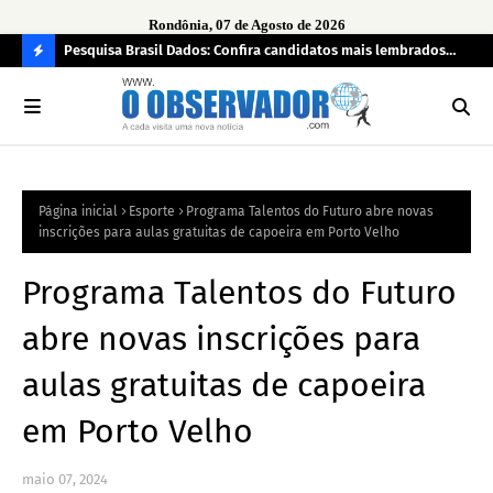
Rondônia, 07 de Agosto de 2026
 pendência
Pesquisa Brasil Dados: Confira candidatos mais lembrados
PL 
pelo eleitorado de Rondônia para deputado estadual
com
C
O
N
FI
Página inicial
Esporte
Programa Talentos do Futuro abre novas
R
inscrições para aulas gratuitas de capoeira em Porto Velho
A
Programa Talentos do Futuro
abre novas inscrições para
aulas gratuitas de capoeira
em Porto Velho
maio 07, 2024