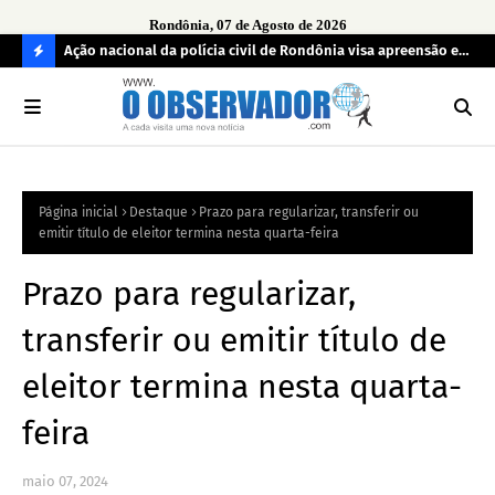
Rondônia, 07 de Agosto de 2026
aturas ao
Ação nacional da polícia civil de Rondônia visa apreensão e
MPF
devolução de celulares roubados
reg
C
O
N
FI
Página inicial
Destaque
Prazo para regularizar, transferir ou
R
emitir título de eleitor termina nesta quarta-feira
A
Prazo para regularizar,
transferir ou emitir título de
eleitor termina nesta quarta-
feira
maio 07, 2024