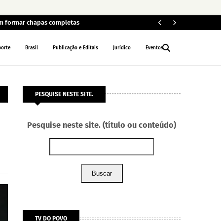
em formar chapas completas
Car
POLÍCIA
porte
Brasil
Publicação e Editais
Jurídico
Eventos
PESQUISE NESTE SITE.
Pesquise neste site. (título ou conteúdo)
Buscar
TV DO POVO