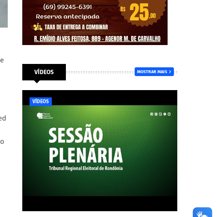
de
VÍDEOS
MOSTRAR MAIS
VÍDEOS
ed
co