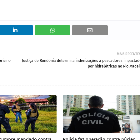
MAIS RECENTE
orismo
Justiça de Rondônia determina indenizações a pescadores impactad
por hidrelétricas no Rio Madei
il cumpre mandado contra
Polícia faz operação contra núcleo