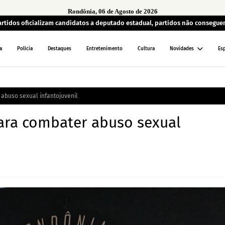
Rondônia, 06 de Agosto de 2026
artidos oficializam candidatos a deputado estadual, partidos não consegu
a
Polícia
Destaques
Entretenimento
Cultura
Novidades
Es
abuso sexual infantojuvenil
ara combater abuso sexual