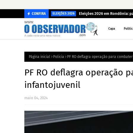
Eleições 2026 em Rondônia: p
CONFIRA
ELEIÇÕES 2026
Capa
Polític
Página inicial
Policia
PF RO deflagra operação para combater 
PF RO deflagra operação p
infantojuvenil
maio 04, 2024