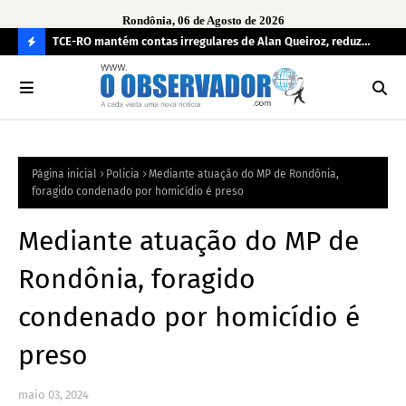
Rondônia, 06 de Agosto de 2026
e
TCE-RO mantém contas irregulares de Alan Queiroz, reduz
Fe
multa e caso pode gerar Inelegibilidade
Ron
C
O
N
FI
Página inicial
Policia
Mediante atuação do MP de Rondônia,
R
foragido condenado por homicídio é preso
A
Mediante atuação do MP de
Rondônia, foragido
condenado por homicídio é
preso
maio 03, 2024