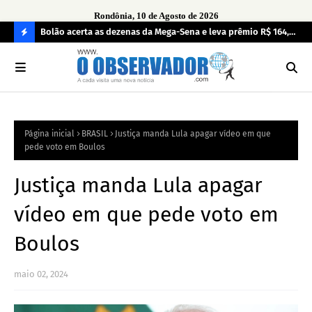
Rondônia, 10 de Agosto de 2026
a alunas
Bolão acerta as dezenas da Mega-Sena e leva prêmio R$ 164,9
Glo
milhões
C
O
N
FI
Página inicial
BRASIL
Justiça manda Lula apagar vídeo em que
R
pede voto em Boulos
A
Justiça manda Lula apagar
vídeo em que pede voto em
Boulos
maio 02, 2024