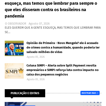
esqueça, mas temos que lembrar para sempre o
que eles disseram contra os brasileiros na
pandemia
O OBSERVADOR
Agosto 07, 2026
ELES QUEREM QUE A GENTE ESQUEÇA, MAS TEMOS QUE LEMBRAR PARA
SE…
Opinião de Primeira - Novo Mengele? ele é acusado
de crimes contra a humanidade, quando poderia ter
salvado milhões de vidas
Agosto 05, 2026
Coluna SIMPI – Alerta sobre Split Payment revolta
empresários e SIMPI reforça luta contra impacto no
caixa dos pequenos negócios
Agosto 05, 2026
PUBLICAÇÃO E EDITAIS
MOSTRAR MAIS