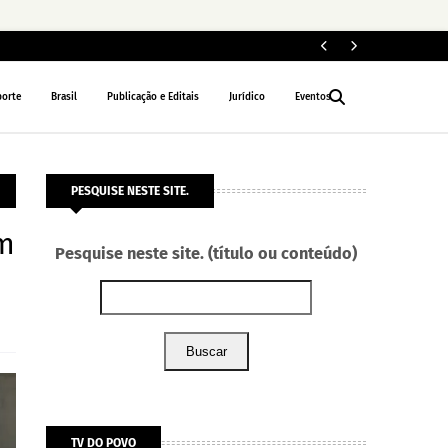
Jo
ESPORTE
porte
Brasil
Publicação e Editais
Jurídico
Eventos
PESQUISE NESTE SITE.
am
Pesquise neste site. (título ou conteúdo)
Buscar
TV DO POVO