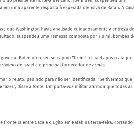
rno do presidente norte-americano, Joe Biden, suspendeu um
a em uma aparente resposta à esperada ofensiva de Rafah. A Cas
isse que Washington havia analisado cuidadosamente a entrega d
sultado, suspendeu uma remessa composta por 1,8 mil bombas d
 governo Biden ofereceu seu apoio "firme" a Israel após o ataque
róximo de Israel e o principal fornecedor de armas.
mar o relato, pedindo para não ser identificada: "Se tivermos que
 fazer", disse a fonte. Um porta-voz militar afirmou que todas as
 fronteira entre Gaza e o Egito em Rafah na terça-feira, cortando