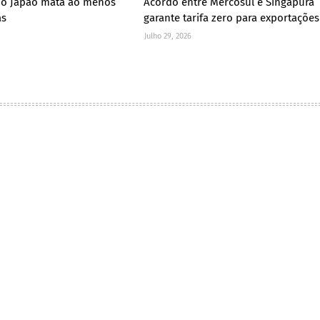
no Japão mata ao menos
Acordo entre Mercosul e Singapura
as
garante tarifa zero para exportações
Julho 29, 2026