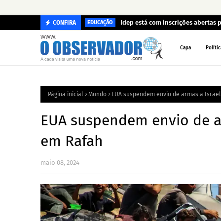
Idep está com inscrições abertas p
CONFIRA
EDUCAÇÃO
Capa
Polític
Página inicial
Mundo
EUA suspendem envio de armas a Israe
EUA suspendem envio de a
em Rafah
maio 08, 2024