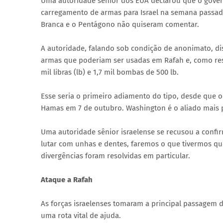
Uma autoridade sênior dos EUA declarou que o gove
carregamento de armas para Israel na semana passad
Branca e o Pentágono não quiseram comentar.
A autoridade, falando sob condição de anonimato, d
armas que poderiam ser usadas em Rafah e, como re
mil libras (lb) e 1,7 mil bombas de 500 lb.
Esse seria o primeiro adiamento do tipo, desde que o
Hamas em 7 de outubro. Washington é o aliado mais p
Uma autoridade sênior israelense se recusou a confir
lutar com unhas e dentes, faremos o que tivermos que
divergências foram resolvidas em particular.
Ataque a Rafah
As forças israelenses tomaram a principal passagem de
uma rota vital de ajuda.