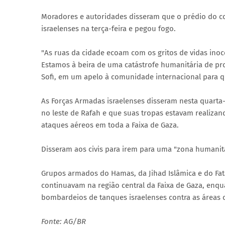
Moradores e autoridades disseram que o prédio do co
israelenses na terça-feira e pegou fogo.
"As ruas da cidade ecoam com os gritos de vidas inoc
Estamos à beira de uma catástrofe humanitária de pr
Sofi, em um apelo à comunidade internacional para q
As Forças Armadas israelenses disseram nesta quarta-
no leste de Rafah e que suas tropas estavam realiza
ataques aéreos em toda a Faixa de Gaza.
Disseram aos civis para irem para uma "zona humanitá
Grupos armados do Hamas, da Jihad Islâmica e do Fat
continuavam na região central da Faixa de Gaza, enq
bombardeios de tanques israelenses contra as áreas or
Fonte: AG/BR