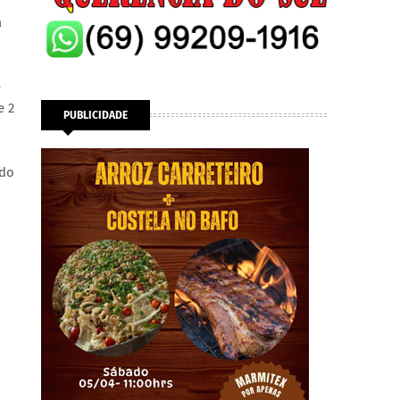
a
e
e 2
PUBLICIDADE
 do