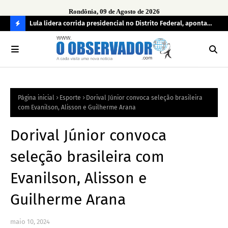
Rondônia, 09 de Agosto de 2026
tuou
Lula lidera corrida presidencial no Distrito Federal, aponta
Lei
pesquisa; Flávio Bolsonaro aparece em segundo
Kok
C
O
N
FI
Página inicial
Esporte
Dorival Júnior convoca seleção brasileira
R
com Evanilson, Alisson e Guilherme Arana
A
Dorival Júnior convoca
seleção brasileira com
Evanilson, Alisson e
Guilherme Arana
maio 10, 2024