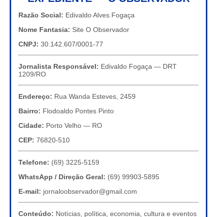
Razão Social:
Edivaldo Alves Fogaça
Nome Fantasia:
Site O Observador
CNPJ:
30.142.607/0001-77
Jornalista Responsável:
Edivaldo Fogaça — DRT
1209/RO
Endereço:
Rua Wanda Esteves, 2459
Bairro:
Flodoaldo Pontes Pinto
Cidade:
Porto Velho — RO
CEP:
76820-510
Telefone:
(69) 3225-5159
WhatsApp / Direção Geral:
(69) 99903-5895
E-mail:
jornaloobservador@gmail.com
Conteúdo:
Notícias, política, economia, cultura e eventos