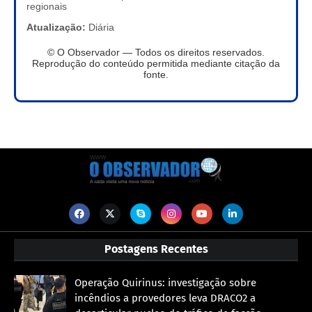
regionais
Atualização:
Diária
© O Observador — Todos os direitos reservados.
Reprodução do conteúdo permitida mediante citação da
fonte.
Postagens Recentes
Operação Quirinus: investigação sobre
incêndios a provedores leva DRACO2 a