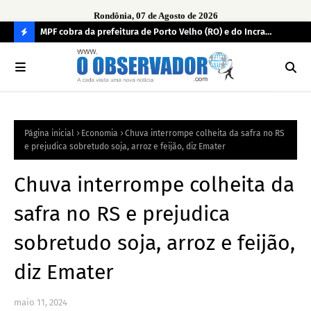
Rondônia, 07 de Agosto de 2026
os
MPF cobra da prefeitura de Porto Velho (RO) e do Incra
Ope
regularização fundiária da comunidade Nova Colina
pro
C
fac
O
N
FI
Página inicial
Economia
Chuva interrompe colheita da safra no RS
R
e prejudica sobretudo soja, arroz e feijão, diz Emater
A
Chuva interrompe colheita da
safra no RS e prejudica
sobretudo soja, arroz e feijão,
diz Emater
maio 11, 2024