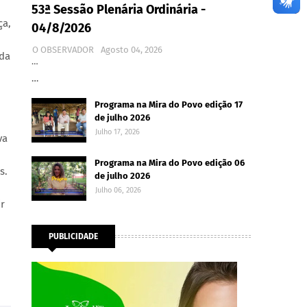
53ª Sessão Plenária Ordinária -
ça,
04/8/2026
O OBSERVADOR
Agosto 04, 2026
oda
…
…
Programa na Mira do Povo edição 17
de julho 2026
Julho 17, 2026
va
Programa na Mira do Povo edição 06
s.
de julho 2026
Julho 06, 2026
ir
PUBLICIDADE