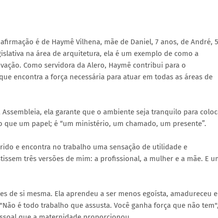
firmação é de Haymê Vilhena, mãe de Daniel, 7 anos, de André, 5
gislativa na área de arquitetura, ela é um exemplo de como a
vação. Como servidora da Alero, Haymê contribui para o
que encontra a força necessária para atuar em todas as áreas de
 Assembleia, ela garante que o ambiente seja tranquilo para coloc
s do que um papel; é “um ministério, um chamado, um presente”.
rido e encontra no trabalho uma sensação de utilidade e
issem três versões de mim: a profissional, a mulher e a mãe. E 
s de si mesma. Ela aprendeu a ser menos egoísta, amadureceu e
 "Não é todo trabalho que assusta. Você ganha força que não tem"
pessoal que a maternidade proporcionou.