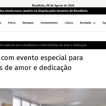
Rondônia, 08 de Agosto de 2026
ados revela novo cenário na disputa pelo Governo de Rondônia
a
Polícia
Destaques
Entretenimento
Cultura
Novidades
Es
o especial para servidoras e conta histórias de amor e dedicação
 com evento especial para
as de amor e dedicação