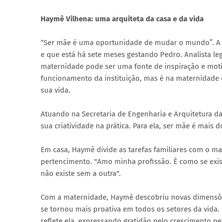
Haymê Vilhena: uma arquiteta da casa e da vida
“Ser mãe é uma oportunidade de mudar o mundo”. A a
e que está há sete meses gestando Pedro. Analista le
maternidade pode ser uma fonte de inspiração e moti
funcionamento da instituição, mas é na maternidade 
sua vida.
Atuando na Secretaria de Engenharia e Arquitetura da
sua criatividade na prática. Para ela, ser mãe é mai
Em casa, Haymê divide as tarefas familiares com o ma
pertencimento. "Amo minha profissão. É como se exist
não existe sem a outra".
Com a maternidade, Haymê descobriu novas dimensõe
se tornou mais proativa em todos os setores da vida.
reflete ela, expressando gratidão pelo crescimento 