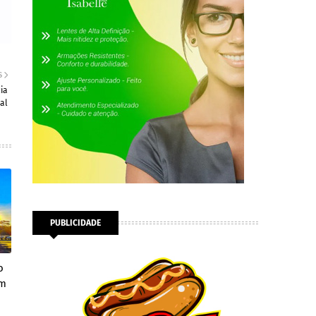
S
ia
al
PUBLICIDADE
o
em