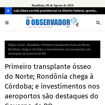
Rondônia, 09 de Agosto de 2026
tuou
Lula lidera corrida presidencial no Distrito Federal, aponta
Lei
pesquisa; Flávio Bolsonaro aparece em segundo
Kok
C
O
N
FI
Página inicial
Rondônia
Primeiro transplante ósseo do Norte;
R
Rondônia chega à Córdoba; e investimentos nos aeroportos são
A
destaques do Governo de RO
Primeiro transplante ósseo
do Norte; Rondônia chega à
Córdoba; e investimentos nos
aeroportos são destaques do