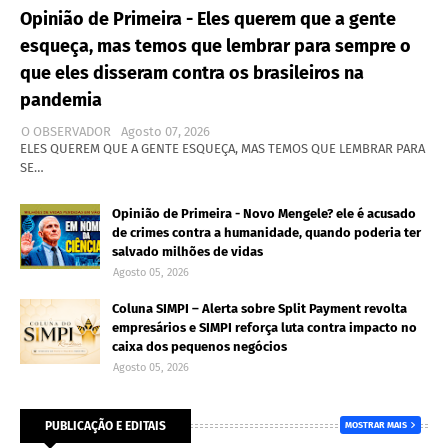
Opinião de Primeira - Eles querem que a gente
esqueça, mas temos que lembrar para sempre o
que eles disseram contra os brasileiros na
pandemia
O OBSERVADOR
Agosto 07, 2026
ELES QUEREM QUE A GENTE ESQUEÇA, MAS TEMOS QUE LEMBRAR PARA
SE…
Opinião de Primeira - Novo Mengele? ele é acusado
de crimes contra a humanidade, quando poderia ter
salvado milhões de vidas
Agosto 05, 2026
Coluna SIMPI – Alerta sobre Split Payment revolta
empresários e SIMPI reforça luta contra impacto no
caixa dos pequenos negócios
Agosto 05, 2026
PUBLICAÇÃO E EDITAIS
MOSTRAR MAIS