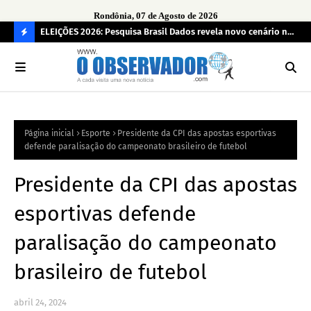
Rondônia, 07 de Agosto de 2026
eúne mais
ELEIÇÕES 2026: Pesquisa Brasil Dados revela novo cenário na
Sam
disputa pelo Governo de Rondônia
des
C
O
N
FI
Página inicial
Esporte
Presidente da CPI das apostas esportivas
R
defende paralisação do campeonato brasileiro de futebol
A
Presidente da CPI das apostas
esportivas defende
paralisação do campeonato
brasileiro de futebol
abril 24, 2024