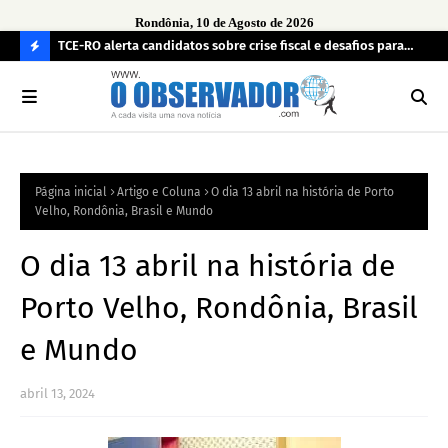
Rondônia, 10 de Agosto de 2026
veja a
TCE-RO alerta candidatos sobre crise fiscal e desafios para
Pol
administrar Rondônia a partir de 2027
de 
C
O
N
FI
Página inicial
Artigo e Coluna
O dia 13 abril na história de Porto
R
Velho, Rondônia, Brasil e Mundo
A
O dia 13 abril na história de
Porto Velho, Rondônia, Brasil
e Mundo
abril 13, 2024