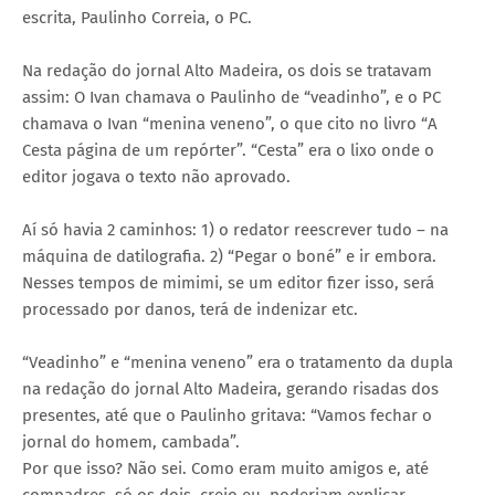
escrita, Paulinho Correia, o PC.
Na redação do jornal Alto Madeira, os dois se tratavam
assim: O Ivan chamava o Paulinho de “veadinho”, e o PC
chamava o Ivan “menina veneno”, o que cito no livro “A
Cesta página de um repórter”. “Cesta” era o lixo onde o
editor jogava o texto não aprovado.
Aí só havia 2 caminhos: 1) o redator reescrever tudo – na
máquina de datilografia. 2) “Pegar o boné” e ir embora.
Nesses tempos de mimimi, se um editor fizer isso, será
processado por danos, terá de indenizar etc.
“Veadinho” e “menina veneno” era o tratamento da dupla
na redação do jornal Alto Madeira, gerando risadas dos
presentes, até que o Paulinho gritava: “Vamos fechar o
jornal do homem, cambada”.
Por que isso? Não sei. Como eram muito amigos e, até
compadres, só os dois, creio eu, poderiam explicar.