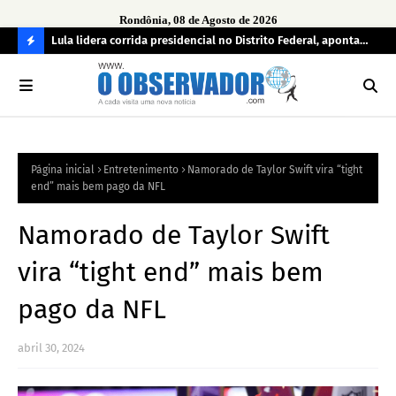
Rondônia, 08 de Agosto de 2026
tuou
Lula lidera corrida presidencial no Distrito Federal, aponta
Lei
pesquisa; Flávio Bolsonaro aparece em segundo
Kok
C
O
N
FI
Página inicial
Entretenimento
Namorado de Taylor Swift vira “tight
R
end” mais bem pago da NFL
A
Namorado de Taylor Swift
vira “tight end” mais bem
pago da NFL
abril 30, 2024