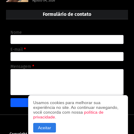
Agosto 04, 2026
Formulário de contato
Nome
E-mail
*
Mensagem
*
Usamos cookies para melhorar sua
experiência no site. Ao continuar navegando,
você concorda com nossa
política de
privacidade
.
CAPA
CONTATO
POLÍTICA DE PRIVACIDADE
Aceitar
Copyright ©
2026
O observador - A cada visita uma nova notícia!