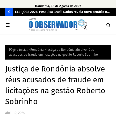
Rondônia, 08 de Agosto de 2026
eúne mais
ELEIÇÕES 2026: Pesquisa Brasil Dados revela novo cenário na
Sam
disputa pelo Governo de Rondônia
des
C
O
N
FI
Página inicial
Rondônia
Justiça de Rondônia absolve réus
R
acusados de fraude em licitações na gestão Roberto Sobrinho
A
Justiça de Rondônia absolve
réus acusados de fraude em
licitações na gestão Roberto
Sobrinho
abril 19, 2024