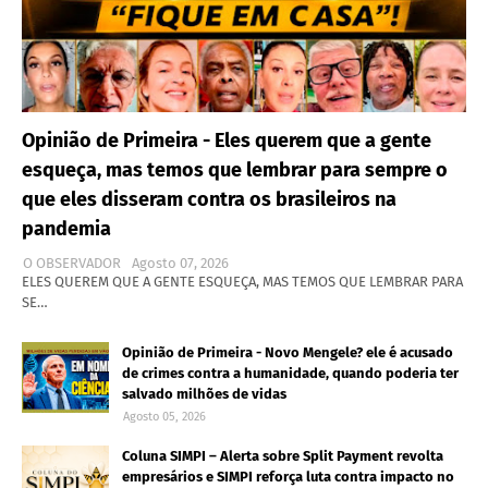
Opinião de Primeira - Eles querem que a gente
esqueça, mas temos que lembrar para sempre o
que eles disseram contra os brasileiros na
pandemia
O OBSERVADOR
Agosto 07, 2026
ELES QUEREM QUE A GENTE ESQUEÇA, MAS TEMOS QUE LEMBRAR PARA
SE…
Opinião de Primeira - Novo Mengele? ele é acusado
de crimes contra a humanidade, quando poderia ter
salvado milhões de vidas
Agosto 05, 2026
Coluna SIMPI – Alerta sobre Split Payment revolta
empresários e SIMPI reforça luta contra impacto no