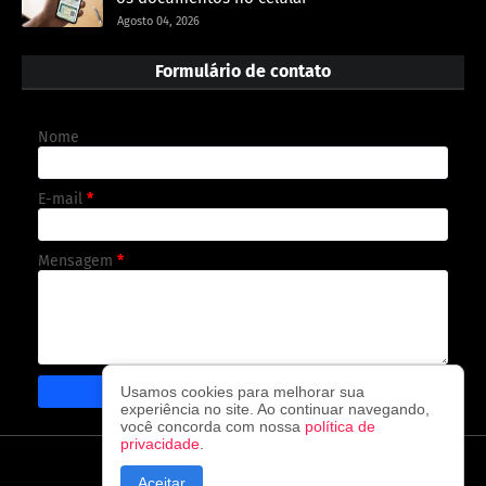
Agosto 04, 2026
Formulário de contato
Nome
E-mail
*
Mensagem
*
Usamos cookies para melhorar sua
experiência no site. Ao continuar navegando,
você concorda com nossa
política de
privacidade
.
CAPA
CONTATO
POLÍTICA DE PRIVACIDADE
Aceitar