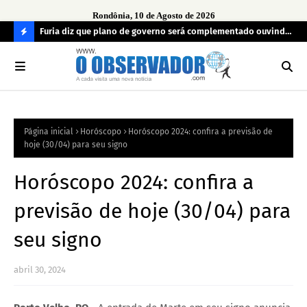
Rondônia, 10 de Agosto de 2026
preso
Furia diz que plano de governo será complementado ouvindo
Opi
o povo e definindo prioridades
PAY
C
em
O
N
FI
Página inicial
Horóscopo
Horóscopo 2024: confira a previsão de
R
hoje (30/04) para seu signo
A
Horóscopo 2024: confira a
previsão de hoje (30/04) para
seu signo
abril 30, 2024