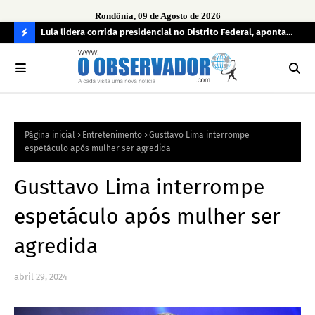
Rondônia, 09 de Agosto de 2026
tuou
Lula lidera corrida presidencial no Distrito Federal, aponta
Lei
pesquisa; Flávio Bolsonaro aparece em segundo
Kok
C
O
N
FI
Página inicial
Entretenimento
Gusttavo Lima interrompe
R
espetáculo após mulher ser agredida
A
Gusttavo Lima interrompe
espetáculo após mulher ser
agredida
abril 29, 2024