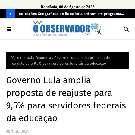
Rondônia, 06 de Agosto de 2026
ndecisos
Indicações Geográficas de Rondônia entram em programa
Seg
internacional para acelerar negócios
his
C
O
N
FI
Página inicial
Economia
Governo Lula amplia proposta de
R
reajuste para 9,5% para servidores federais da educação
A
Governo Lula amplia
proposta de reajuste para
9,5% para servidores federais
da educação
abril 20, 2024