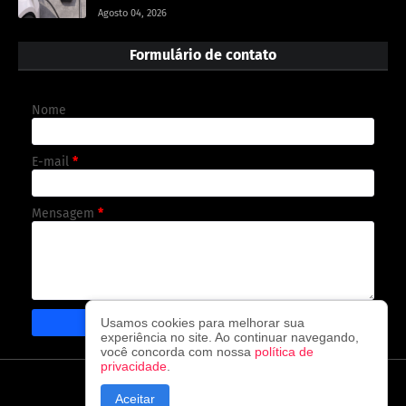
Agosto 04, 2026
Formulário de contato
Nome
E-mail
*
Mensagem
*
Usamos cookies para melhorar sua
experiência no site. Ao continuar navegando,
você concorda com nossa
política de
privacidade
.
CAPA
CONTATO
POLÍTICA DE PRIVACIDADE
Aceitar