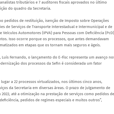
nalistas tributários e 7 auditores fiscais aprovados no último
ição do quadro da Secretaria.
mo pedidos de restituição, isenção de Imposto sobre Operações
ões de Serviços de Transporte Interestadual e Intermunicipal e de
 Veículos Automotores (IPVA) para Pessoas com Deficiência (PcD)
entos. Isso ocorre porque os processos, que antes demandavam
atizados em etapas que os tornam mais seguros e ágeis.
s, Luís Fernando, o lançamento do E-Fisc representa um avanço no
odernização dos processos da Sefin é considerada um fator
lugar a 22 processos virtualizados, nos últimos cinco anos,
viços da Secretaria em diversas áreas. O prazo de julgamento de
m 2022, até a otimização na prestação de serviços como pedidos d
deficiência, pedidos de regimes especiais e muitos outros”,