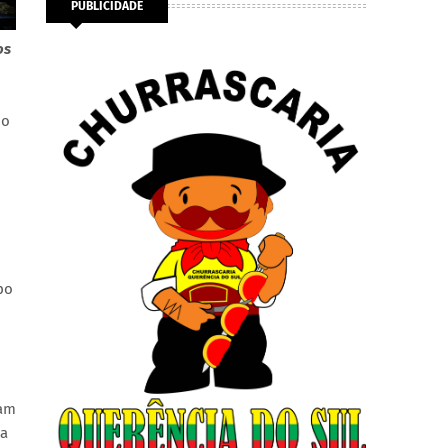
PUBLICIDADE
os
no
po
vam
ia