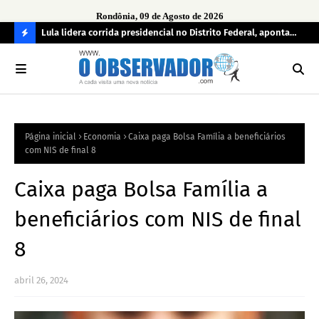
Rondônia, 09 de Agosto de 2026
tuou
Lula lidera corrida presidencial no Distrito Federal, aponta
Lei
pesquisa; Flávio Bolsonaro aparece em segundo
Kok
C
O
N
FI
Página inicial
Economia
Caixa paga Bolsa Família a beneficiários
R
com NIS de final 8
A
Caixa paga Bolsa Família a
beneficiários com NIS de final
8
abril 26, 2024