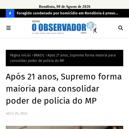
Rondônia, 08 de Agosto de 2026
o de
Foragido condenado por homicídio em Rondônia é preso
Gru
pela FICCO em Roraima
Ara
C
O
N
FI
Página inicial
BRASIL
Após 21 anos, Supremo forma maioria para
R
consolidar poder de polícia do MP
A
Após 21 anos, Supremo forma
maioria para consolidar
poder de polícia do MP
abril 26, 2024