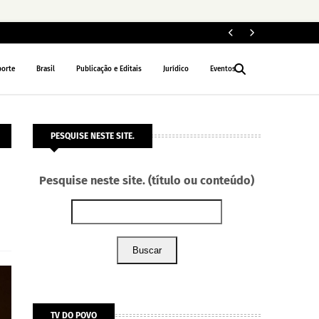
Pol
POLÍCIA
porte
Brasil
Publicação e Editais
Jurídico
Eventos
PESQUISE NESTE SITE.
Pesquise neste site. (título ou conteúdo)
Buscar
TV DO POVO