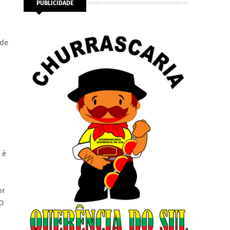
PUBLICIDADE
 de
 é
or
 O