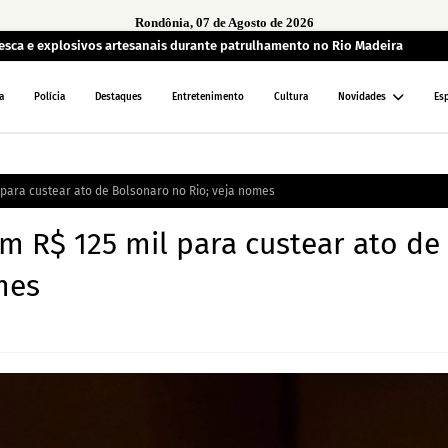
Rondônia, 07 de Agosto de 2026
sca e explosivos artesanais durante patrulhamento no Rio Madeira
a
Polícia
Destaques
Entretenimento
Cultura
Novidades
Es
para custear ato de Bolsonaro no Rio; veja nomes
m R$ 125 mil para custear ato de
mes