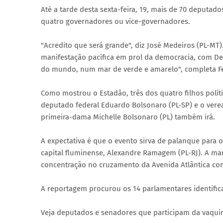
Até a tarde desta sexta-feira, 19, mais de 70 deputa
quatro governadores ou vice-governadores.
"Acredito que será grande", diz José Medeiros (PL-MT
manifestação pacífica em prol da democracia, com Deu
do mundo, num mar de verde e amarelo", completa Fe
Como mostrou o Estadão, três dos quatro filhos políti
deputado federal Eduardo Bolsonaro (PL-SP) e o verea
primeira-dama Michelle Bolsonaro (PL) também irá.
A expectativa é que o evento sirva de palanque para o
capital fluminense, Alexandre Ramagem (PL-RJ). A man
concentração no cruzamento da Avenida Atlântica com
A reportagem procurou os 14 parlamentares identif
Veja deputados e senadores que participam da vaquin