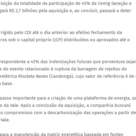
uisição da totalidade da participação de 45% da Cemig Geração e
rá R$ 2,7 bilhões pela aquisição e, ao concluir, passará a deter
rigido pelo CDI até o dia anterior ao efetivo fechamento da
uros sob o capital próprio (JCP) distribuídos ou aprovados até o
orrespondente a 45% das indenizações futuras que porventura seja
os do evento relacionado à ruptura da barragem de rejeitos do
elétrica Risoleta Neves (Candonga), cujo valor de referência é de
a base.
 passo importante para a criação de uma plataforma de energia, q
io da Vale. Após a conclusão da aquisição, a companhia buscará
o o compromisso com a descarbonização das operações a partir de
Vale.
o para a manutenção da matriz energética baseada em fontes