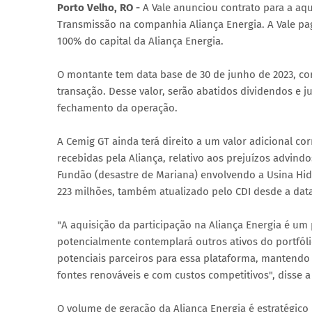
Porto Velho, RO -
A Vale anunciou contrato para a aq
Transmissão na companhia Aliança Energia. A Vale paga
100% do capital da Aliança Energia.
O montante tem data base de 30 de junho de 2023, cor
transação. Desse valor, serão abatidos dividendos e j
fechamento da operação.
A Cemig GT ainda terá direito a um valor adicional c
recebidas pela Aliança, relativo aos prejuízos advind
Fundão (desastre de Mariana) envolvendo a Usina Hidr
223 milhões, também atualizado pelo CDI desde a dat
"A aquisição da participação na Aliança Energia é um
potencialmente contemplará outros ativos do portfól
potenciais parceiros para essa plataforma, mantend
fontes renováveis e com custos competitivos", disse a 
O volume de geração da Aliança Energia é estratégic