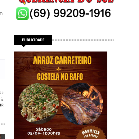
am
PUBLICIDADE
S
is
IR