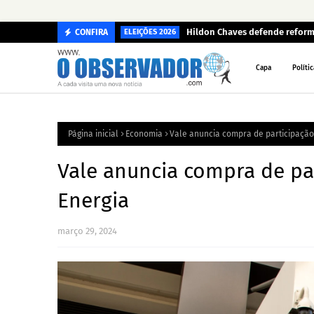
Hildon Chaves defende reform
CONFIRA
ELEIÇÕES 2026
Capa
Polític
Página inicial
Economia
Vale anuncia compra de participação
Vale anuncia compra de pa
Energia
março 29, 2024