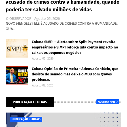
acusado de crimes contra a humanidade, quando
poderia ter salvado milhões de vidas
O OBSERVADOR
Agosto 05, 2026
NOVO MENGELE? ELE É ACUSADO DE CRIMES CONTRA A HUMANIDADE,
QUA…
Coluna SIMPI – Alerta sobre Split Payment revolta
empresários e SIMPI reforça luta contra impacto no
caixa dos pequenos negócios
Agosto 05, 2026
Coluna Opinião de Primeira - Adeus a Confúcio, que
desiste do senado mas deixa o MDB com graves
problemas
Agosto 03, 2026
PUBLICAÇÃO E EDITAIS
MOSTRAR MAIS
PUBLICAÇÃO E EDITAIS