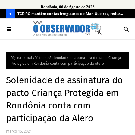
Rondônia, 06 de Agosto de 2026
e
TCE-RO mantém contas irregulares de Alan Queiroz, reduz
Fe
multa e caso pode gerar Inelegibilidade
Ron
C
O
N
FI
Página inicial
Vídeos
Solenidade de assinatura do pacto Criança
R
Protegida em Rondônia conta com participação da Alero
A
Solenidade de assinatura do
pacto Criança Protegida em
Rondônia conta com
participação da Alero
março 16, 2024