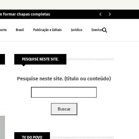
em formar chapas completas
Car
POLÍCIA
porte
Brasil
Publicação e Editais
Jurídico
Eventos
PESQUISE NESTE SITE.
Pesquise neste site. (título ou conteúdo)
Buscar
TV DO POVO