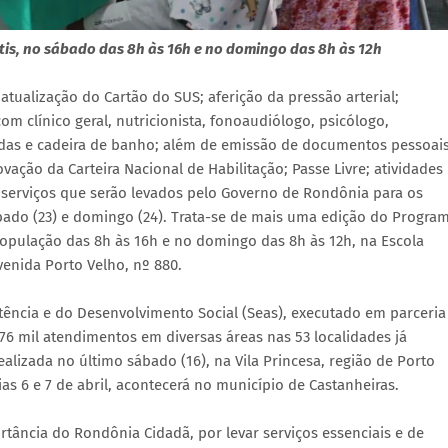
tis, no sábado das 8h às 16h e no domingo das 8h às 12h
tualização do Cartão do SUS; aferição da pressão arterial;
om clínico geral, nutricionista, fonoaudiólogo, psicólogo,
 rodas e cadeira de banho; além de emissão de documentos pessoais
vação da Carteira Nacional de Habilitação; Passe Livre; atividades
de serviços que serão levados pelo Governo de Rondônia para os
ábado (23) e domingo (24). Trata-se de mais uma edição do Progra
população das 8h às 16h e no domingo das 8h às 12h, na Escola
venida Porto Velho, nº 880.
stência e do Desenvolvimento Social (Seas), executado em parceria
76 mil atendimentos em diversas áreas nas 53 localidades já
realizada no último sábado (16), na Vila Princesa, região de Porto
as 6 e 7 de abril, acontecerá no município de Castanheiras.
tância do Rondônia Cidadã, por levar serviços essenciais e de