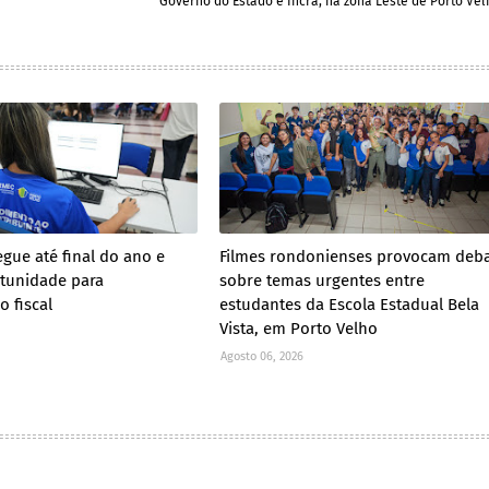
Governo do Estado e Incra, na zona Leste de Porto Vel
egue até final do ano e
Filmes rondonienses provocam deb
tunidade para
sobre temas urgentes entre
o fiscal
estudantes da Escola Estadual Bela
Vista, em Porto Velho
Agosto 06, 2026