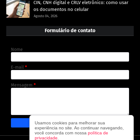
CIN, CNH digital e CRLV eletrônico: como usar
os documentos no celular
Agosto 04, 2026
Formulário de contato
Nome
E-mail
*
Mensagem
*
Usamos cookies para melhorar sua
experiência no site. Ao continuar navegando,
você concorda com nossa
política de
privacidade
.