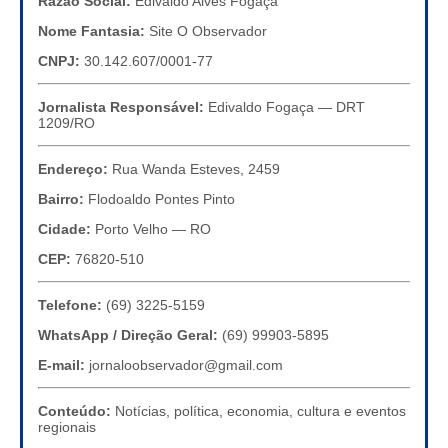
Razão Social:
Edivaldo Alves Fogaça
Nome Fantasia:
Site O Observador
CNPJ:
30.142.607/0001-77
Jornalista Responsável:
Edivaldo Fogaça — DRT
1209/RO
Endereço:
Rua Wanda Esteves, 2459
Bairro:
Flodoaldo Pontes Pinto
Cidade:
Porto Velho — RO
CEP:
76820-510
Telefone:
(69) 3225-5159
WhatsApp / Direção Geral:
(69) 99903-5895
E-mail:
jornaloobservador@gmail.com
Conteúdo:
Notícias, política, economia, cultura e eventos
regionais