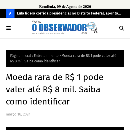
Rondônia, 09 de Agosto de 2026
tuou
Lula lidera corrida presidencial no Distrito Federal, aponta
Lei
pesquisa; Flávio Bolsonaro aparece em segundo
Kok
C
O
N
FI
Página inicial
Entretenimento
Moeda rara de R$ 1 pode valer até
R
R$ 8 mil. Saiba como identificar
A
Moeda rara de R$ 1 pode
valer até R$ 8 mil. Saiba
como identificar
março 18, 2024