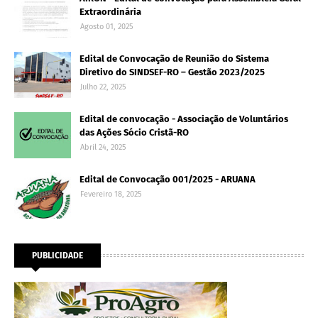
Extraordinária
Agosto 01, 2025
Edital de Convocação de Reunião do Sistema
Diretivo do SINDSEF-RO – Gestão 2023/2025
Julho 22, 2025
Edital de convocação - Associação de Voluntários
das Ações Sócio Cristã-RO
Abril 24, 2025
Edital de Convocação 001/2025 - ARUANA
Fevereiro 18, 2025
PUBLICIDADE