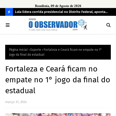
Rondônia, 09 de Agosto de 2026
tuou
Lula lidera corrida presidencial no Distrito Federal, aponta
Lei
pesquisa; Flávio Bolsonaro aparece em segundo
Kok
C
O
N
FI
Página inicial
Esporte
Fortaleza e Ceará ficam no empate no 1°
R
jogo da final do estadual
A
Fortaleza e Ceará ficam no
empate no 1° jogo da final do
estadual
março 31, 2024