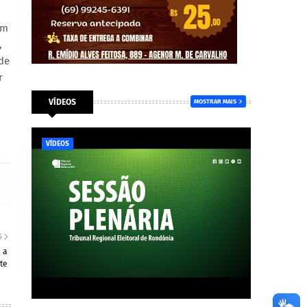
am
,
 de
r
VÍDEOS
MOSTRAR MAIS
VÍDEOS
S
 a
te