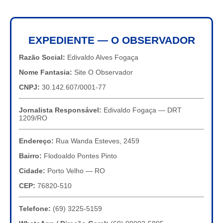
EXPEDIENTE — O OBSERVADOR
Razão Social:
Edivaldo Alves Fogaça
Nome Fantasia:
Site O Observador
CNPJ:
30.142.607/0001-77
Jornalista Responsável:
Edivaldo Fogaça — DRT
1209/RO
Endereço:
Rua Wanda Esteves, 2459
Bairro:
Flodoaldo Pontes Pinto
Cidade:
Porto Velho — RO
CEP:
76820-510
Telefone:
(69) 3225-5159