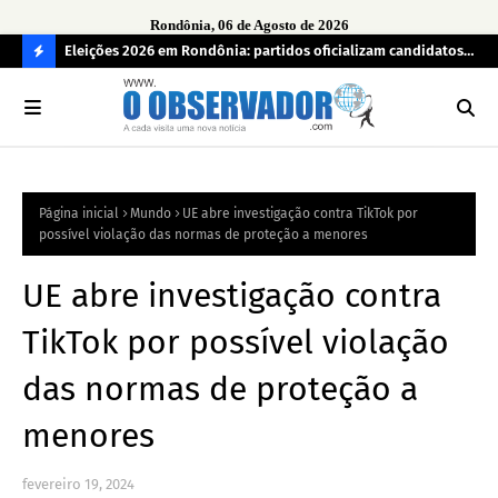
Rondônia, 06 de Agosto de 2026
grama
Eleições 2026 em Rondônia: partidos oficializam candidatos a
Car
deputado estadual, partidos não conseguem formar chapas
apr
C
completas
O
N
FI
Página inicial
Mundo
UE abre investigação contra TikTok por
R
possível violação das normas de proteção a menores
A
UE abre investigação contra
TikTok por possível violação
das normas de proteção a
menores
fevereiro 19, 2024