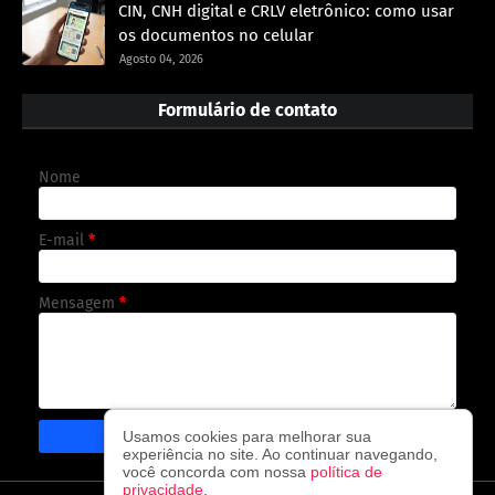
CIN, CNH digital e CRLV eletrônico: como usar
os documentos no celular
Agosto 04, 2026
Formulário de contato
Nome
E-mail
*
Mensagem
*
Usamos cookies para melhorar sua
experiência no site. Ao continuar navegando,
você concorda com nossa
política de
privacidade
.