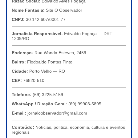
Razão Social:
Edivaldo Alves Fogaça
Nome Fantasia:
Site O Observador
CNPJ:
30.142.607/0001-77
Jornalista Responsável:
Edivaldo Fogaça — DRT
1209/RO
Endereço:
Rua Wanda Esteves, 2459
Bairro:
Flodoaldo Pontes Pinto
Cidade:
Porto Velho — RO
CEP:
76820-510
Telefone:
(69) 3225-5159
WhatsApp / Direção Geral:
(69) 99903-5895
E-mail:
jornaloobservador@gmail.com
Conteúdo:
Notícias, política, economia, cultura e eventos
regionais