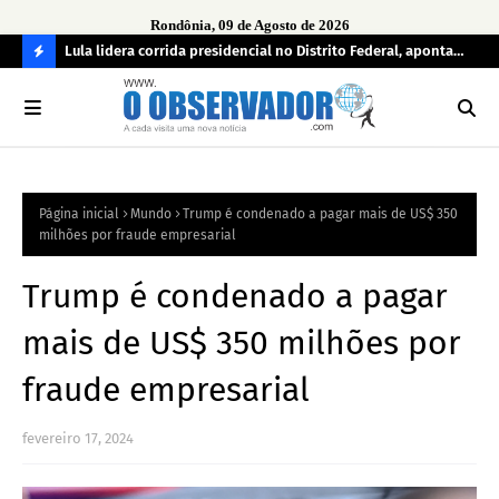
Rondônia, 09 de Agosto de 2026
tuou
Lula lidera corrida presidencial no Distrito Federal, aponta
Lei
pesquisa; Flávio Bolsonaro aparece em segundo
Kok
C
O
N
FI
Página inicial
Mundo
Trump é condenado a pagar mais de US$ 350
R
milhões por fraude empresarial
A
Trump é condenado a pagar
mais de US$ 350 milhões por
fraude empresarial
fevereiro 17, 2024